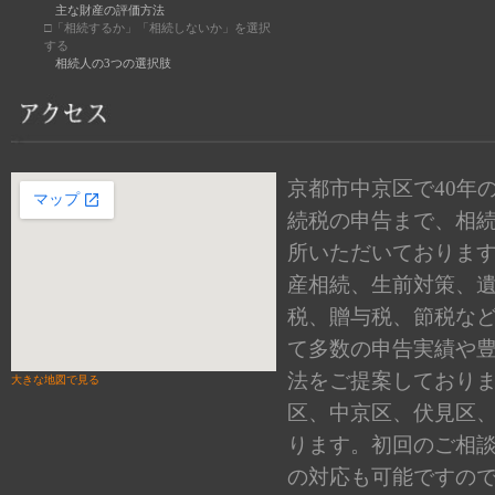
主な財産の評価方法
□「相続するか」「相続しないか」を選択
する
相続人の3つの選択肢
京都市中京区で40年
続税の申告まで、相
所いただいておりま
産相続、生前対策、
税、贈与税、節税な
て多数の申告実績や
法をご提案しており
大きな地図で見る
区、中京区、伏見区
ります。初回のご相
の対応も可能ですの