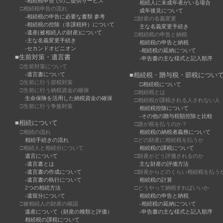
-相続税申告でのご提供サービス
相続人に未成年者がいる場合
□相続税申告の流れ
成年後見について
-相続税の申告に必要な書類 参考
□財産の名義変更
-相続税の控除（非課税枠）について
主な名義変更手続き
-遺産(被相続人の財産)について
□相続税の申告と納税
-主な名義変更手続き
相続税の申告と納税
-セカンドオピニオン
-相続税の延納について
■生前対策・遺言書
-申告書の主な様式と記入順序
□生前対策について
-遺言書について
■相続税・贈与税・節税につい
□生前に行う節税対策
□相続税について
□生前に行う納税資金の確保
□相続税とは
生命保険を活用した納税資金の確保
□相続税が課税される人されない人
□生前に行う争族対策
相続税控除について
-その他の贈与税額控除と比較
■相続について
□誰が税を払うのか？
□相続の流れ
相続税の納税者義務について
相続手続きの流れ
□どの財産に相続税を払うか
□相続人と相続分について
相続税の課税について
遺言について
□財産がどう評価されるのか
-遺言書とは
主な財産の評価方法
-遺言書の作成について
□財産からどのくらい相続税を払う
-遺言書の執行について
相続税の計算
2つの相続方法
□どうやって納税すればいいか
-遺留分について
相続税の申告と納税
□被相続人の財産の確認
-相続税の延納について
遺産について（財産の種類と評価）
-申告書の主な様式と記入順序
相続税の課税について